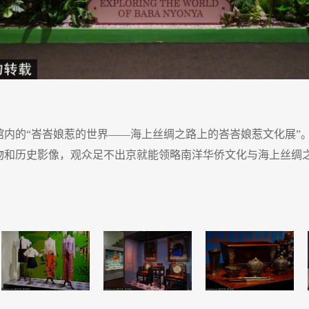
物馆内的“峇峇娘惹的世界——海上丝绸之路上的峇峇娘惹文化展
文物和历史影像，观众足不出京就能领略南洋华侨文化与海上丝绸