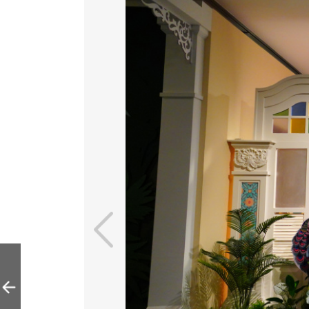
北京金石博物馆举
办“印玺仪轨”宝玺
展