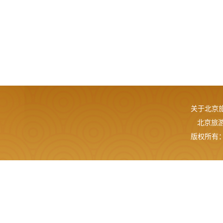
关于北京
北京旅游网
版权所有