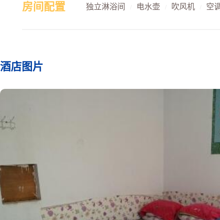
房间配置
独立淋浴间
电水壶
吹风机
空
/
/
/
酒店图片