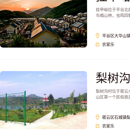
挂甲峪位于平谷北
鸟唱山林，虫鸣四野
平谷区大华山
农家乐
梨树
梨树沟村位于密云
山区第一个民俗旅游
密云区石城镇
农家乐