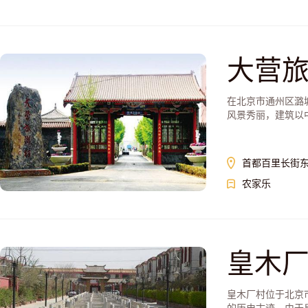
大营
在北京市通州区潞
风景秀丽，建筑以中
首都百里长街
农家乐
皇木
皇木厂村位于北京