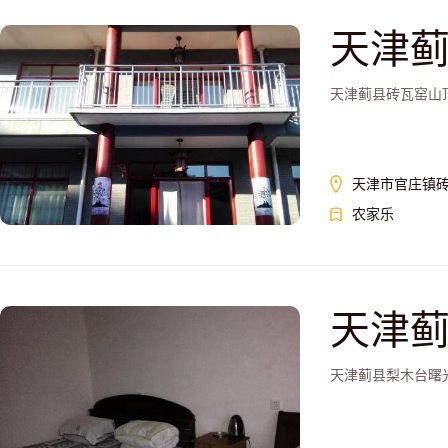
天津
天津蓟县砖瓦窑山
天津市官庄镇
农家乐
天津
天津蓟县梨木台曙