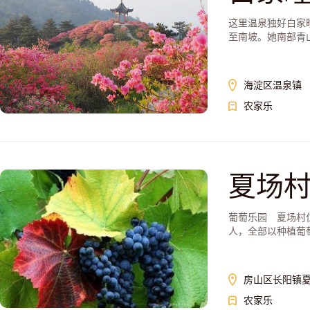
这里温泉独好白家
至南坡。她南部青山
海淀区温泉镇
农家乐
夏场
葡萄乐园 夏场村位
人，全部以种植葡萄
房山区长阳镇
农家乐