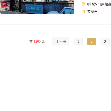
喇叭沟门原始
农家乐
共
1200
条
上一页
1
2
3