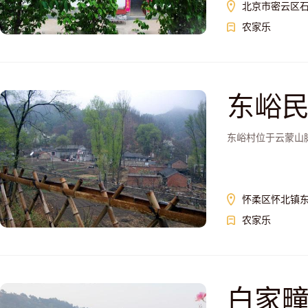
北京市密云区
农家乐
东峪
东峪村位于云蒙山脚
怀柔区怀北镇
农家乐
白家