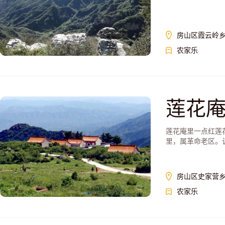
房山区霞云岭
农家乐
莲花
莲花庵里一点红莲
里，属革命老区。该
房山区史家营
农家乐