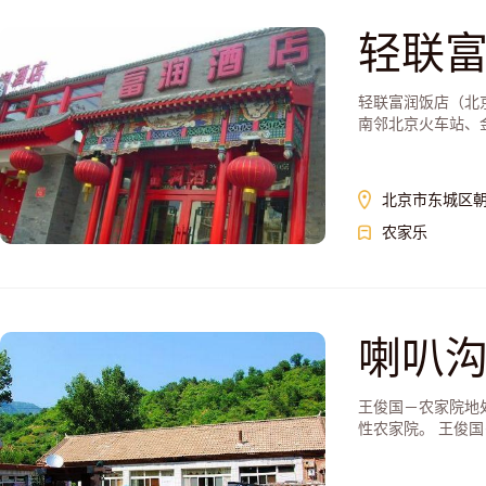
轻联
轻联富润饭店（北
南邻北京火车站、金
北京市东城区朝
农家乐
喇叭沟
王俊国－农家院地
性农家院。 王俊国－