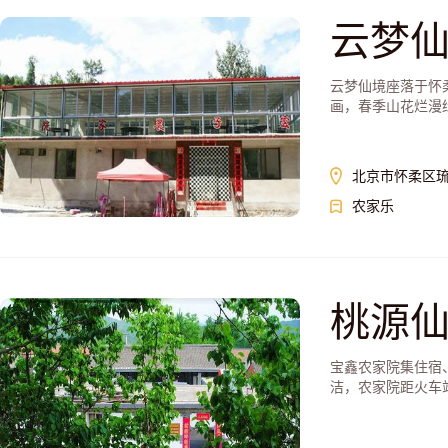
云梦
云梦仙境座落于怀
画，春季山花烂漫绿
北京市怀柔区
农家乐
桃源仙
宝鑫农家院集住宿
洁，农家院距火车站仅