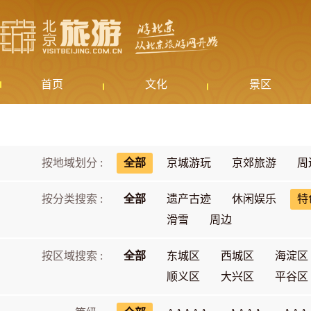
首页
文化
景区
按地域划分 :
全部
京城游玩
京郊旅游
周
按分类搜索 :
全部
遗产古迹
休闲娱乐
特
滑雪
周边
按区域搜索 :
全部
东城区
西城区
海淀区
顺义区
大兴区
平谷区