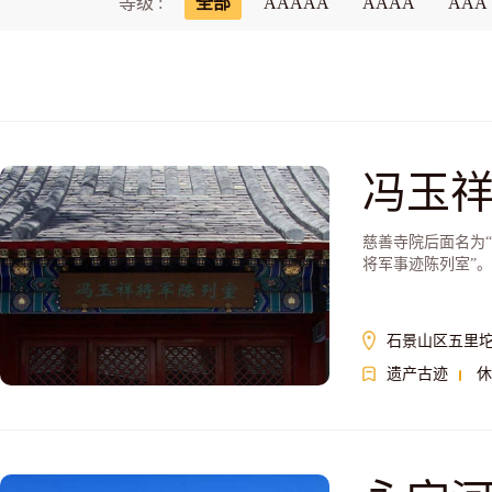
等级 :
全部
AAAAA
AAAA
AAA
冯玉
慈善寺院后面名为
将军事迹陈列室”。
石景山区五里
遗产古迹
休