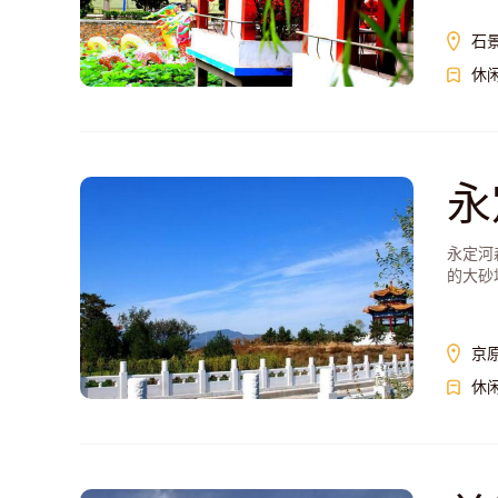
石
休
永
永定河
的大砂
京原
休