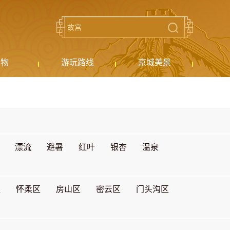
购物
游玩路线
京城美景
漂流
避暑
红叶
银杏
温泉
区
怀柔区
房山区
密云区
门头沟区