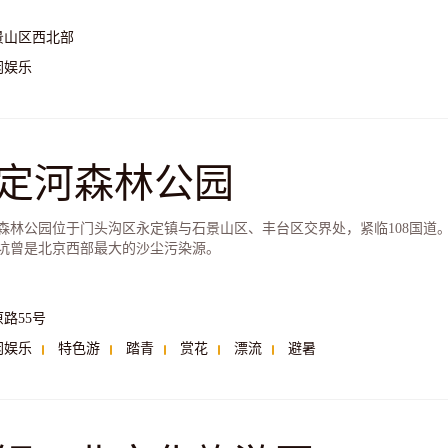
景山区西北部
闲娱乐
定河森林公园
森林公园位于门头沟区永定镇与石景山区、丰台区交界处，紧临108国道
坑曾是北京西部最大的沙尘污染源。
路55号
闲娱乐
特色游
踏青
赏花
漂流
避暑