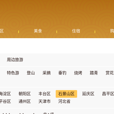
区
美食
住宿
周边旅游
特色游
登山
采摘
垂钓
烧烤
踏青
赏花
海淀区
朝阳区
丰台区
石景山区
延庆区
昌平
平谷区
通州区
天津市
河北省