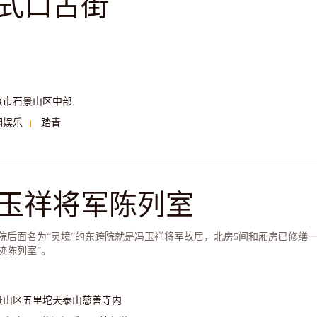
式口古街
京市石景山区中部
闲娱乐
踏青
玉祥将军陈列室
院后面名为“灵境”的东跨院就是冯玉祥将军故居，北房5间和厢房已修缮
迹陈列室”。
景山区五里坨天泰山慈善寺内