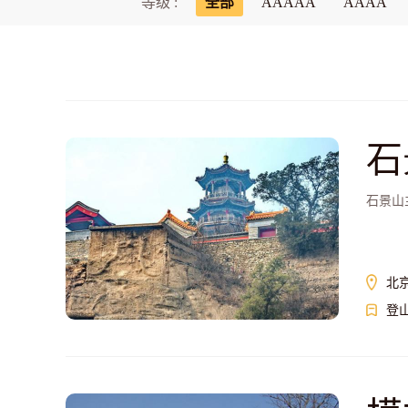
等级 :
全部
AAAAA
AAAA
石
石景山
北
登