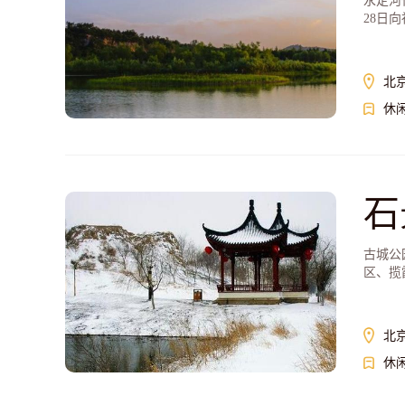
永定河
28日
北
休
石
古城公
区、揽
北
休