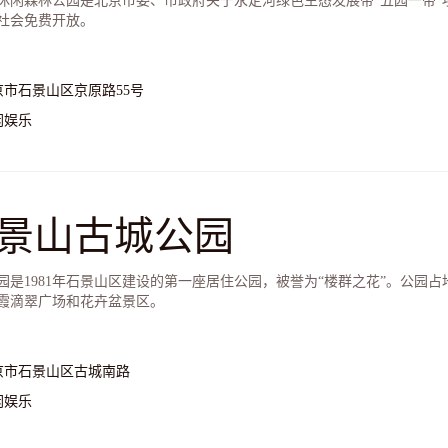
休闲森林公园是北京市委、市政府关于永定河绿色生态发展带“五园一带”项
向社会免费开放。
京市石景山区京原路55号
闲娱乐
景山古城公园
园是1981年石景山区建设的第一座居住公园，被誉为“楼群之花”。公园占
霞滴翠广场和花卉盆景区。
京市石景山区古城南路
闲娱乐