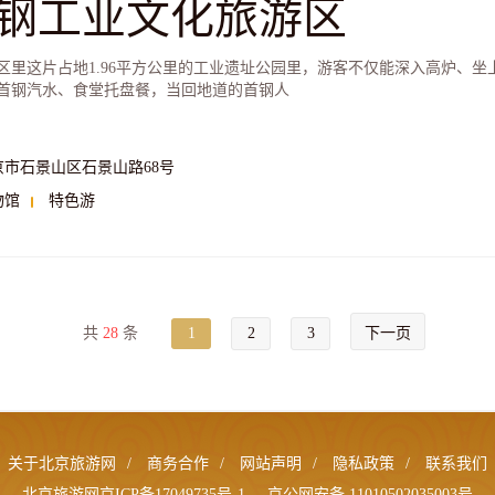
钢工业文化旅游区
区里这片占地1.96平方公里的工业遗址公园里，游客不仅能深入高炉、
首钢汽水、食堂托盘餐，当回地道的首钢人
京市石景山区石景山路68号
物馆
特色游
共
28
条
1
2
3
下一页
关于北京旅游网
/
商务合作
/
网站声明
/
隐私政策
/
联系我们
北京旅游网京ICP备17049735号-1
京公网安备 11010502035003号