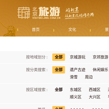
首页
文化
景
按地域划分 :
全部
京城游玩
京郊旅游
按分类搜索 :
全部
遗产古迹
休闲娱乐
滑雪
周边
按区域搜索 :
全部
东城区
西城区
顺义区
大兴区