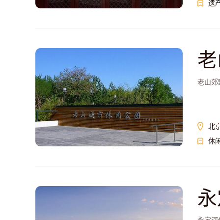
遗
老
老山郊
北
休
永