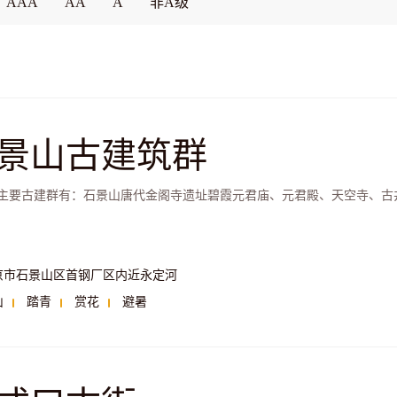
AAA
AA
A
非A级
景山古建筑群
主要古建群有：石景山唐代金阁寺遗址碧霞元君庙、元君殿、天空寺、古
京市石景山区首钢厂区内近永定河
山
踏青
赏花
避暑