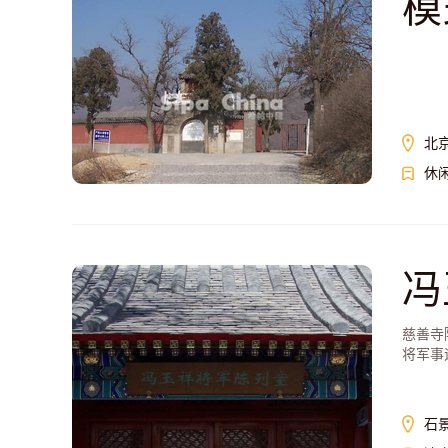
模
北
休
冯
慈善寺
将军事
石