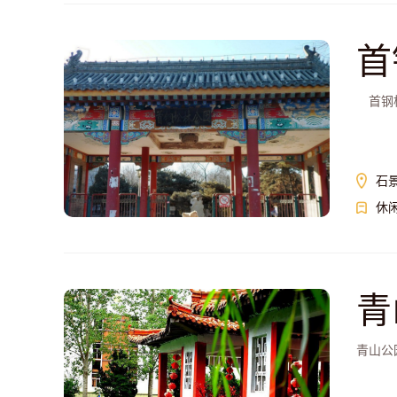
首
首钢松
石
休
青
青山公