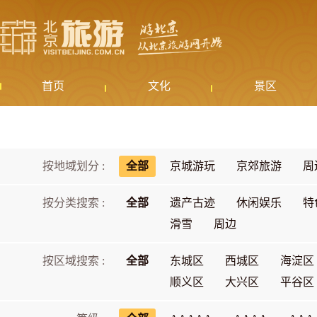
首页
文化
景区
按地域划分 :
全部
京城游玩
京郊旅游
周
按分类搜索 :
全部
遗产古迹
休闲娱乐
特
滑雪
周边
按区域搜索 :
全部
东城区
西城区
海淀区
顺义区
大兴区
平谷区