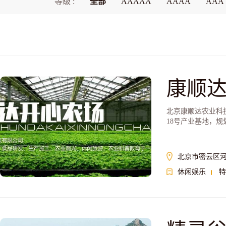
等级 :
全部
AAAAA
AAAA
AAA
康顺
北京康顺达农业科
18号产业基地，规
北京市密云区
休闲娱乐
特