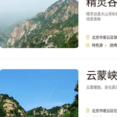
精灵
精灵谷是大山深处
倍受青睐
北京市密云区琉
特色游
烧烤
云蒙
云雾朦胧，变化莫
北京市密云区