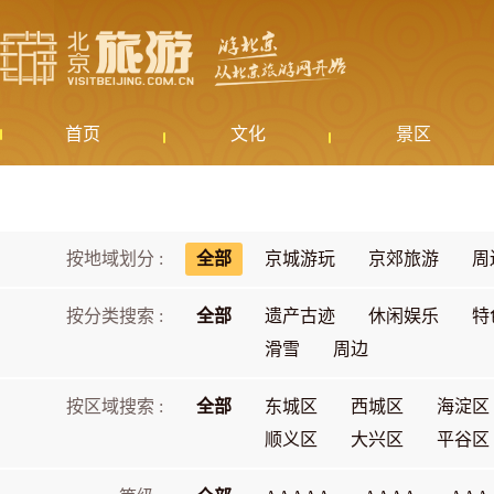
首页
文化
景区
按地域划分 :
全部
京城游玩
京郊旅游
周
按分类搜索 :
全部
遗产古迹
休闲娱乐
特
滑雪
周边
按区域搜索 :
全部
东城区
西城区
海淀区
顺义区
大兴区
平谷区