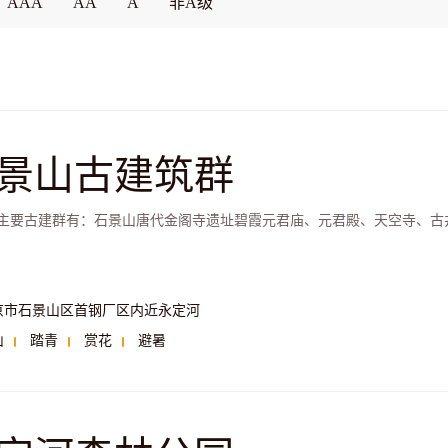
AAA
AA
A
非A级
景山古建筑群
主要古建群有：石景山唐代金阁寺遗址碧霞元君庙、元君殿、天空寺、古
京市石景山区首钢厂区内近永定河
山
踏青
赏花
避暑