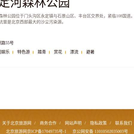
定河森林公园
森林公园位于门头沟区永定镇与石景山区、丰台区交界处，紧临108国道
坑曾是北京西部最大的沙尘污染源。
路55号
闲娱乐
特色游
踏青
赏花
漂流
避暑
关于北京旅游网
/
商务合作
/
网站声明
/
隐私政策
/
联系我们
北京旅游网京ICP备17049735号-1
京公网安备 11010502035003号