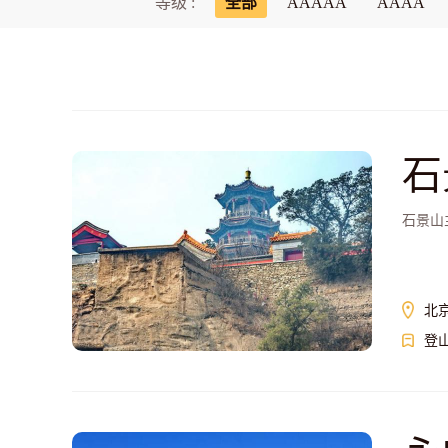
等级 :
全部
AAAAA
AAAA
石
石景山
北
登