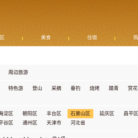
区
美食
住宿
周边旅游
特色游
登山
采摘
垂钓
烧烤
踏青
赏花
海淀区
朝阳区
丰台区
石景山区
延庆区
昌平
平谷区
通州区
天津市
河北省