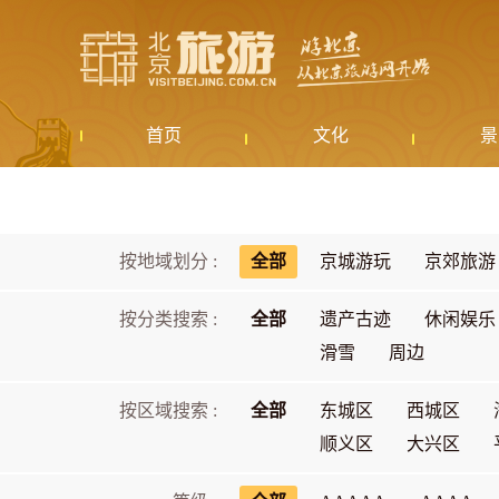
首页
文化
景
按地域划分 :
全部
京城游玩
京郊旅游
按分类搜索 :
全部
遗产古迹
休闲娱乐
滑雪
周边
按区域搜索 :
全部
东城区
西城区
顺义区
大兴区