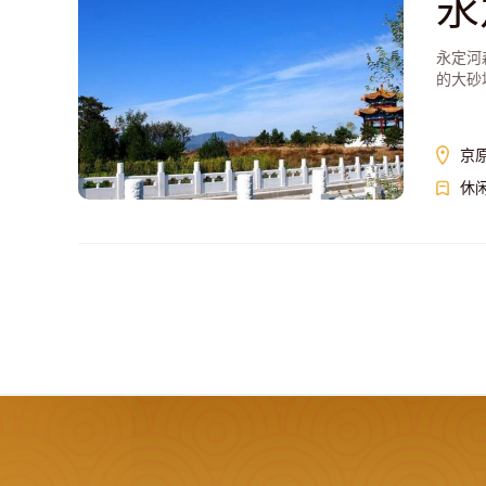
永
永定河
的大砂
京原
休