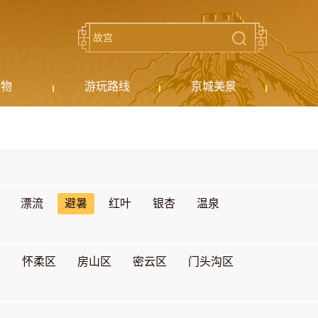
购物
游玩路线
京城美景
漂流
避暑
红叶
银杏
温泉
区
怀柔区
房山区
密云区
门头沟区