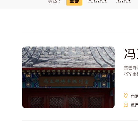
等级 :
全部
AAAAA
AAAA
冯
慈善寺
将军事
石
遗