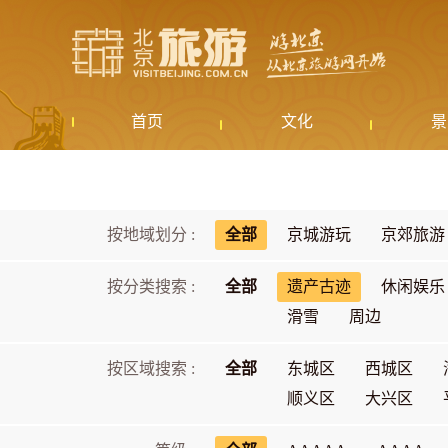
首页
文化
景
按地域划分 :
全部
京城游玩
京郊旅游
按分类搜索 :
全部
遗产古迹
休闲娱乐
滑雪
周边
按区域搜索 :
全部
东城区
西城区
顺义区
大兴区