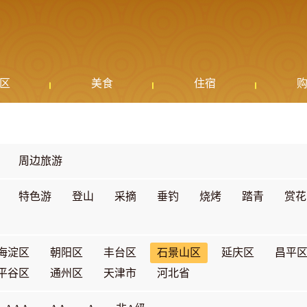
区
美食
住宿
周边旅游
特色游
登山
采摘
垂钓
烧烤
踏青
赏花
海淀区
朝阳区
丰台区
石景山区
延庆区
昌平
平谷区
通州区
天津市
河北省