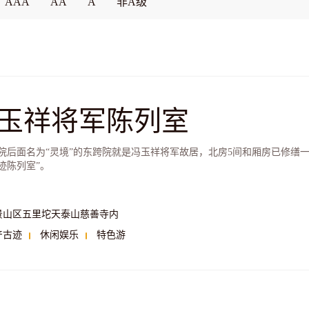
AAA
AA
A
非A级
玉祥将军陈列室
院后面名为“灵境”的东跨院就是冯玉祥将军故居，北房5间和厢房已修缮
迹陈列室”。
景山区五里坨天泰山慈善寺内
产古迹
休闲娱乐
特色游