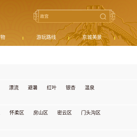
购物
游玩路线
京城美景
漂流
避暑
红叶
银杏
温泉
区
怀柔区
房山区
密云区
门头沟区