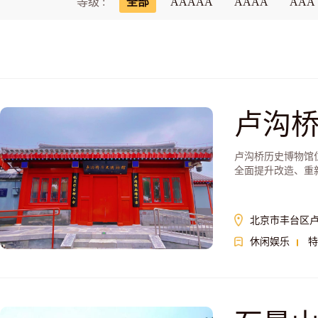
等级 :
全部
AAAAA
AAAA
AAA
卢沟
卢沟桥历史博物馆
全面提升改造、重新
北京市丰台区卢
休闲娱乐
特