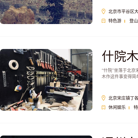
北京市平谷区
特色游
登山
什院
“什院”坐落于北
木作这件事变得简
训、定期的主题木
简约。
北京宋庄镇丁各
休闲娱乐
特