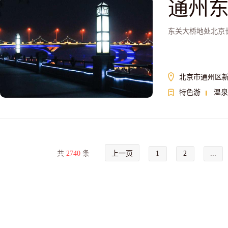
通州
东关大桥地处北京
北京市通州区
特色游
温泉
共
2740
条
上一页
1
2
...