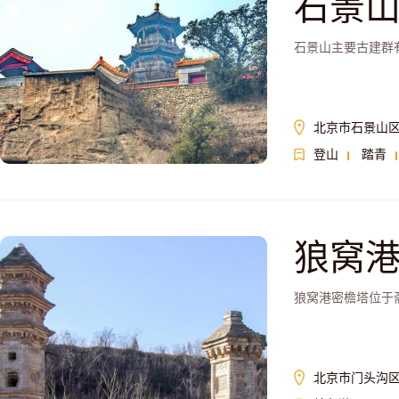
石景
石景山主要古建群
北京市石景山
登山
踏青
狼窝
狼窝港密檐塔位于
北京市门头沟