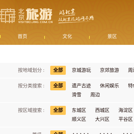
首页
文化
景区
按地域划分 :
全部
京城游玩
京郊旅游
周
按分类搜索 :
全部
遗产古迹
休闲娱乐
特
滑雪
周边
按区域搜索 :
全部
东城区
西城区
海淀区
顺义区
大兴区
平谷区