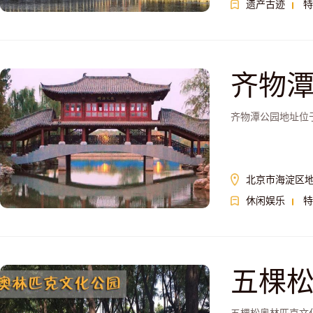
遗产古迹
特
齐物
齐物潭公园地址位
北京市海淀区地
休闲娱乐
特
五棵