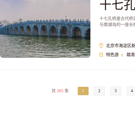
十七
十七孔桥是古代桥
与南湖岛的一座长
北京市海淀区新
特色游
踏青
共
265
条
1
2
3
4