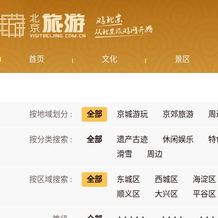
首页
文化
景区
按地域划分 :
全部
京城游玩
京郊旅游
周
按分类搜索 :
全部
遗产古迹
休闲娱乐
特
滑雪
周边
按区域搜索 :
全部
东城区
西城区
海淀区
顺义区
大兴区
平谷区