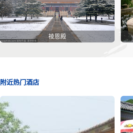
祾恩殿
附近热门酒店