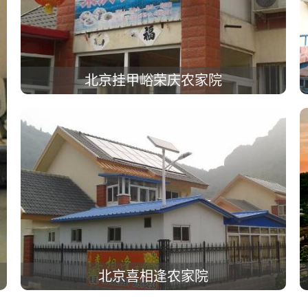
北京挂甲峪荣庆农家院
北京喜相逢农家院