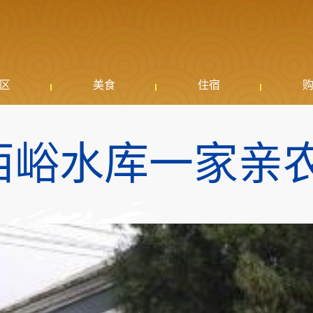
区
美食
住宿
西峪水库一家亲