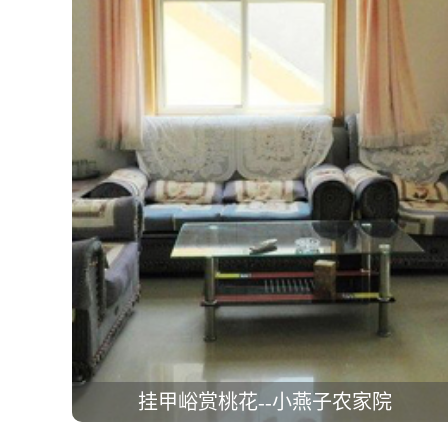
挂甲峪赏桃花--小燕子农家院