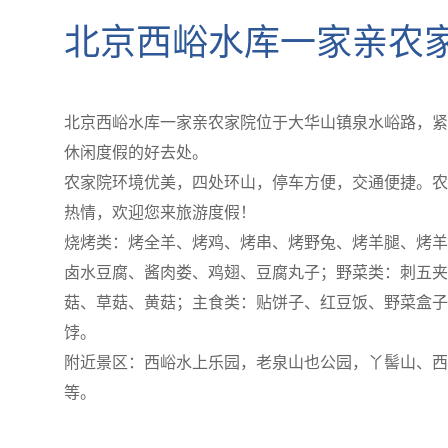
北京西峪水库一家亲农
北京西峪水库一家亲农家院位于大华山镇泉水峪路，紧
休闲度假的好去处。
农家院环境优美，四处环山，停车方便，交通便捷。农
热情，欢迎您来旅游度假！
烧烤类：烤全羊、烤鸡、烤串、烤野兔、烤羊腿、烤羊
卤水豆腐、酱肉娄、鸡翅、豆腐丸子；野菜类：刺五夹
菇、草菇、黄菇；主食类：贴饼子、红豆饭、野菜盒子
饽。
附近景区：西峪水上乐园，老泉山也公园，丫髻山、西