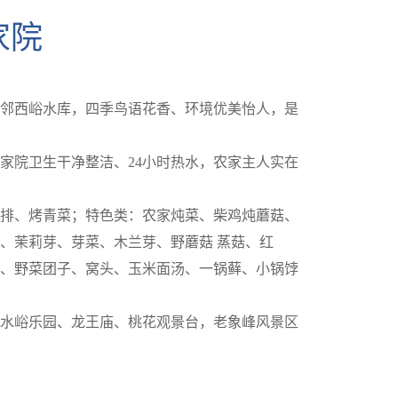
家院
邻西峪水库，四季鸟语花香、环境优美怡人，是
家院卫生干净整洁、24小时热水，农家主人实在
排、烤青菜；特色类：农家炖菜、柴鸡炖蘑菇、
、茉莉芽、芽菜、木兰芽、野蘑菇 蒸菇、红
、野菜团子、窝头、玉米面汤、一锅藓、小锅饽
水峪乐园、龙王庙、桃花观景台，老象峰风景区