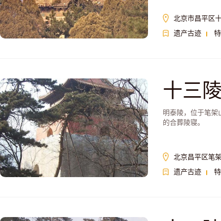
北京市昌平区
遗产古迹
特
十三陵
明泰陵，位于笔架
的合葬陵寝。
北京昌平区笔
遗产古迹
特