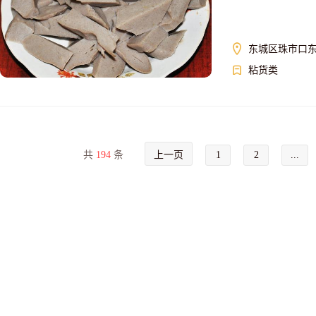
东城区珠市口
粘货类
共
194
条
上一页
1
2
...