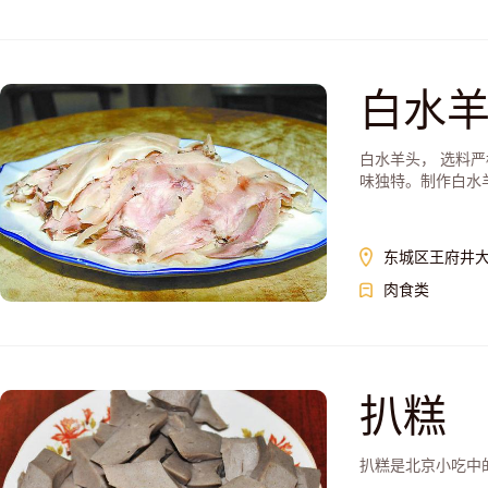
白水
白水羊头， 选料
味独特。制作白水羊
东城区王府井大
肉食类
扒糕
扒糕是北京小吃中