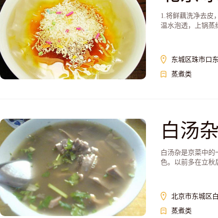
1.将鲜藕洗净去
温水泡透，上锅蒸约1
东城区珠市口
蒸煮类
白汤
白汤杂是京菜中的
色。以前多在立秋后
北京市东城区白
蒸煮类