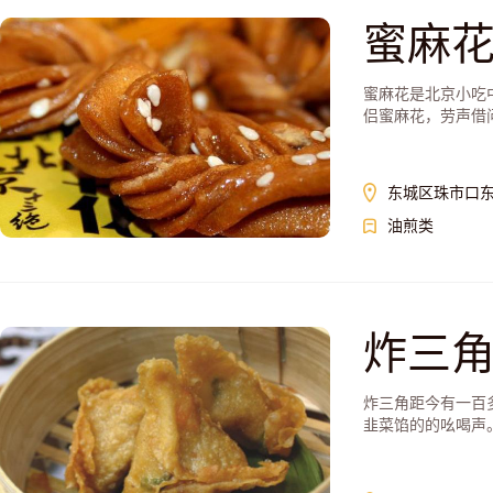
蜜麻
蜜麻花是北京小吃
侣蜜麻花，劳声借
东城区珠市口
油煎类
炸三
炸三角距今有一百
韭菜馅的的吆喝声。