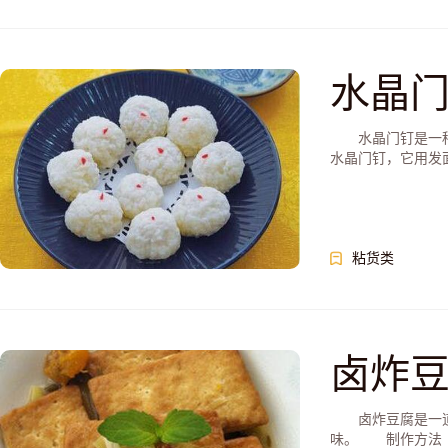
水晶
水晶门钉是一种颜
水晶门钉，它用发面
粘货类
卤炸
卤炸豆腐是一道北
味。 制作方法 