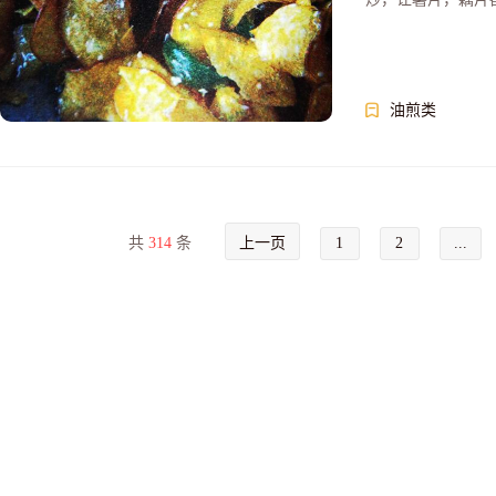
油煎类
共
314
条
上一页
1
2
...