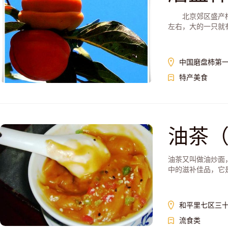
北京郊区盛产柿子
左右，大的一只就有5
中国磨盘柿第
特产美食
油茶
油茶又叫做油炒面
中的滋补佳品，它是
和平里七区三十
流食类