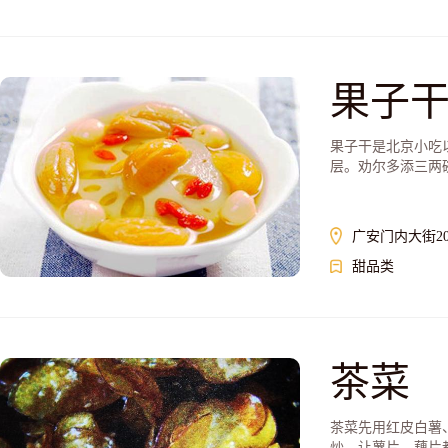
果子
果子干是北京小吃
层。劝尔多添三两碗
广安门内大街20
甜品类
茶菜
茶菜先用红皮白薯
炒，让薯片，藕片都