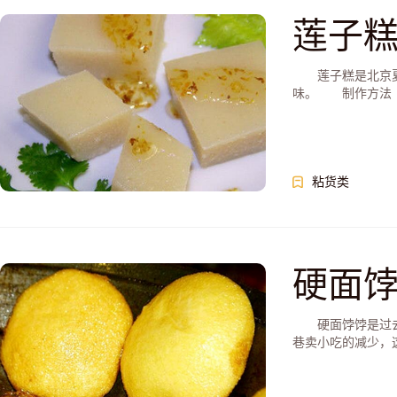
莲子
莲子糕是北京夏令
味。 制作方法 
粘货类
硬面
硬面饽饽是过去北
巷卖小吃的减少，这