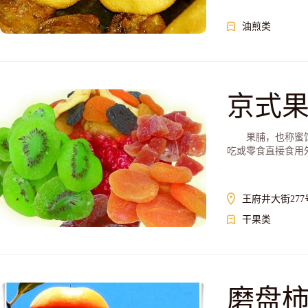
油煎类
京式
果脯，也称蜜饯，
吃或零食直接食用外
王府井大街277
干果类
磨盘