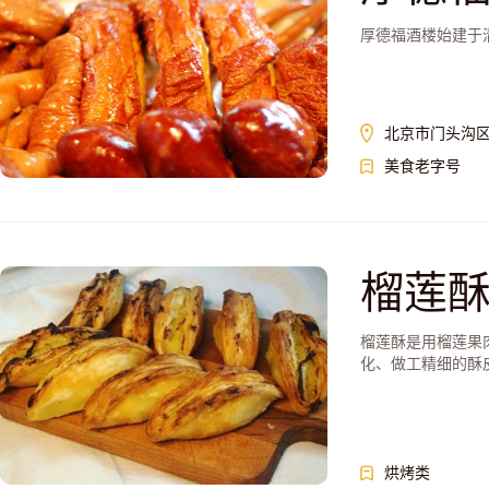
厚德福酒楼始建于清
北京市门头沟区
美食老字号
榴莲
榴莲酥是用榴莲果
化、做工精细的酥
烘烤类