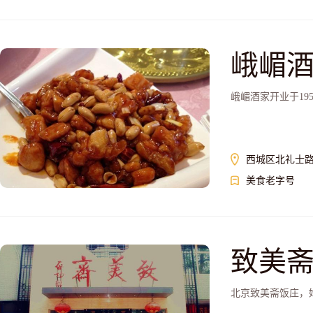
峨嵋
峨嵋酒家开业于19
西城区北礼士路
美食老字号
致美
北京致美斋饭庄，始