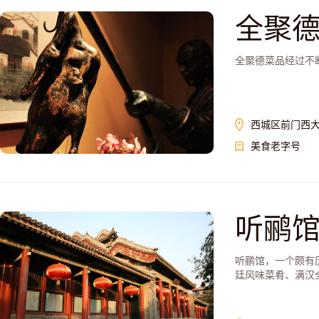
全聚
全聚德菜品经过不
西城区前门西大
美食老字号
听鹂
听鹂馆，一个颇有
廷风味菜肴、满汉